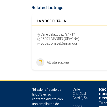
Related Listings
LA VOCE D’ITALIA
Calle Velázquez, 37 - 1º
28001 MADRID (SPAGNA)
voce.com.ve@gmail.com
Attività editoriali
Rec
Calle
“El valor añadido de
nue
Cristóbal
la CCIS es su
new
Bordiú, 54
contacto directo con
Tu n
una amplia red de