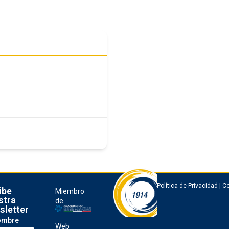
Política de Privacidad
|
Co
ibe
Miembro
stra
de
sletter
ombre
Web