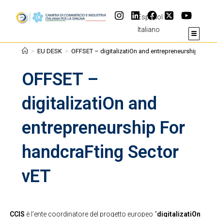
Español
Italiano
>
EU DESK
>
OFFSET – digitalizatiOn and entrepreneurship For h
OFFSET –
digitalizatiOn and
entrepreneurship For
handcraFting Sector
vET
CCIS
è l’ente coordinatore del progetto europeo “
digitalizatiOn