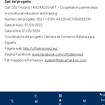
Dati del progetto:
Call: 2021 Round 1 KA2 KA220-VET – Cooperation partnerships
in vocational education and training
Numero del progetto: 2021-1-ES01-KA220-VET-000033230
Data di inizio: 01/03/2022
Data di fine: 01/05/2024
Coordinatore del progetto: Cámara de Comercio Italiana para
España
Pagina web:
http://offset-project.eu/
Pagina Facebook:
www.facebook.com/offsetproject
Per maggiori informazioni:
eudesk@italcamara-es.com
R
Pol
C
e
ític
al
M
“E
c