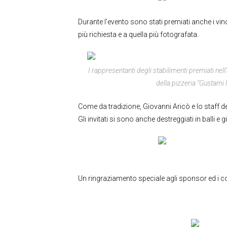
Durante l’evento sono stati premiati anche i vi
più richiesta e a quella più fotografata.
I rappresentanti degli stabilimenti premiati nell
della pizzeria “Gustami I
Come da tradizione, Giovanni Aricò e lo staff de
Gli invitati si sono anche destreggiati in balli e g
Un ringraziamento speciale agli sponsor ed i co