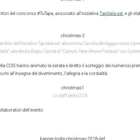
ncitori del concorso
#TuTapa
, associato all’iniziativa
Tapitalia.eat
, e gli s
’ambito dell’iniziativa Tapitalia.eat: alla sinistra Carolina Bertaggia riceve il 
talia”; alla destra Biagio Cipolla di “Cannoli, Pane Amore Fantasia” con il premi
lla CCIS hanno animato la serata e diretto il sorteggio dei numerosi prem
iochi all’insegna del divertimento, l’allegria e la cordialità.
Lo staff della CCIS
llaboratori dell’evento