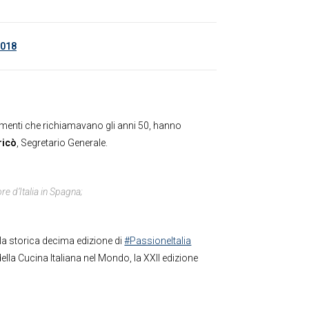
2018
lementi che richiamavano gli anni 50, hanno
ricò
, Segretario Generale.
e d’Italia in Spagna;
lla storica decima edizione di
#PassioneItalia
della Cucina Italiana nel Mondo, la XXII edizione