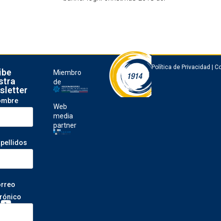
Política de Privacidad
|
Co
ibe
Miembro
stra
de
sletter
ombre
Web
media
partner
apellidos
orreo
trónico