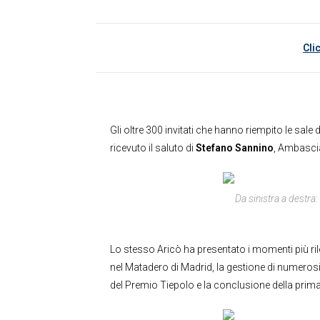
Cli
Gli oltre 300 invitati che hanno riempito le sa
ricevuto il saluto di
Stefano Sannino
, Ambascia
Da sinistra a destra
Lo stesso Aricò ha presentato i momenti più rile
nel Matadero di Madrid, la gestione di numerosi p
del Premio Tiepolo e la conclusione della prim