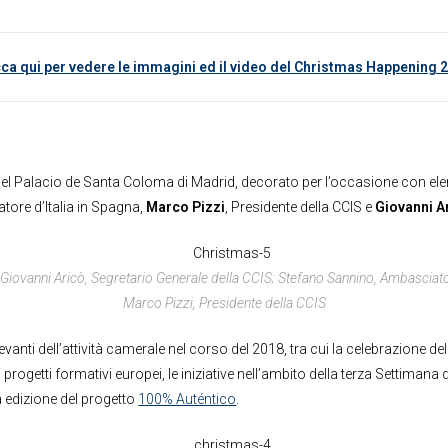
cca qui per vedere le immagini ed il video del Christmas Happening 
le del Palacio de Santa Coloma di Madrid, decorato per l’occasione con e
tore d’Italia in Spagna,
Marco Pizzi
, Presidente della CCIS e
Giovanni A
: Giovanni Aricò, Segretario Generale della CCIS; Stefano Sannino, Ambasciator
Marco Pizzi, Presidente della CCIS
vanti dell’attività camerale nel corso del 2018, tra cui la celebrazione de
rogetti formativi europei, le iniziative nell’ambito della terza Settimana 
a edizione del progetto
100% Auténtico
.