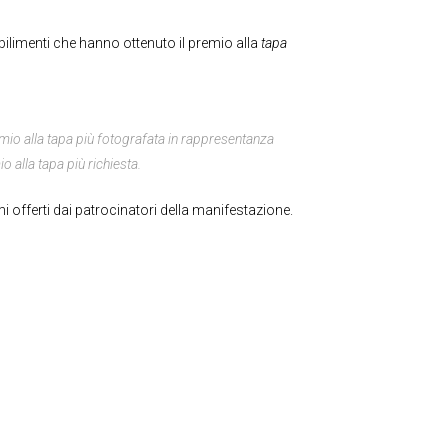
tabilimenti che hanno ottenuto il premio alla
tapa
premio alla tapa più fotografata in rappresentanza
o alla tapa più richiesta.
i offerti dai patrocinatori della manifestazione.