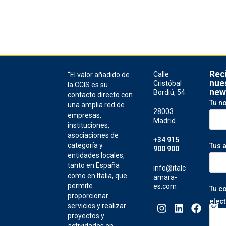
Rec
Calle
“El valor añadido de
nue
Cristóbal
la CCIS es su
new
Bordiú, 54
contacto directo con
Tu n
una amplia red de
28003
empresas,
Madrid
instituciones,
asociaciones de
+34 915
categoría y
Tus 
900 900
entidades locales,
tanto en España
info@italc
como en Italia, que
amara-
permite
es.com
Tu c
proporcionar
elec
servicios y realizar
proyectos y