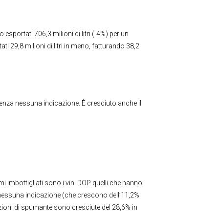
sportati 706,3 milioni di litri (-4%) per un
ti 29,8 milioni di litri in meno, fatturando 38,2
e senza nessuna indicazione. È cresciuto anche il
ermi imbottigliati sono i vini DOP quelli che hanno
nza nessuna indicazione (che crescono dell’11,2%
rtazioni di spumante sono cresciute del 28,6% in