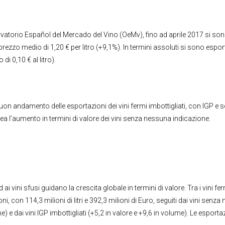
rvatorio Español del Mercado del Vino (OeMv), fino ad aprile 2017 si sono e
prezzo medio di 1,20 € per litro (+9,1%). In termini assoluti si sono esporta
di 0,10 € al litro).
l buon andamento delle esportazioni dei vini fermi imbottigliati, con IGP 
linea l’aumento in termini di valore dei vini senza nessuna indicazione.
d ai vini sfusi guidano la crescita globale in termini di valore. Tra i vini f
ni, con 114,3 milioni di litri e 392,3 milioni di Euro, seguiti dai vini se
lume) e dai vini IGP imbottigliati (+5,2 in valore e +9,6 in volume). Le espo