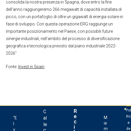
consolida la nostra presenza in Spagna, dove entro la fine
dell’anno raggiungeremo 266 megawatt di capacità installata di
picco, con un portafoglio di oltre un gigawatt di energia solare in
fase di sviluppo. Con questa operazione ERG raggiunge un
importante posizionamento nel Paese, con possibili future
sinergie industriali, nell’ambito del processo di diversificazione
geografica e tecnologica previsto dal piano industriale 2022-
2026”.
Fonte:
Invest in Spain
R
Pol
C
e
ític
al
M
“E
c
a
ie
l
le
i
m
de
v
C