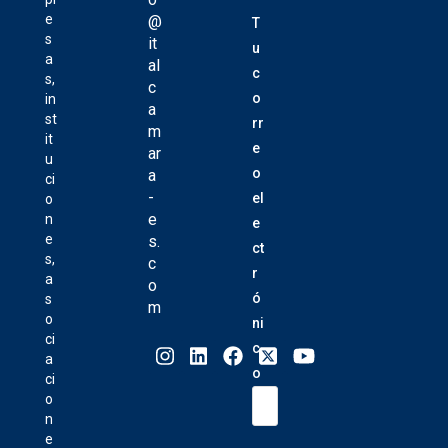
e
@
T
s
it
u
a
al
c
s,
c
o
in
a
st
rr
m
it
e
ar
u
o
a
ci
-
el
o
e
n
e
e
s.
ct
s,
c
r
a
o
ó
s
m
o
ni
ci
c
a
o
ci
o
n
e