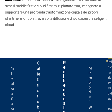
servizi mobile-first e cloud-first multipiattaforma, impegnata a
supportare una profonda trasformazione digitale dei propri
clienti nel mondo attraverso la diffusione di soluzioni di intelligent
cloud.
R
Pol
C
e
ític
al
M
“E
c
a
ie
l
le
i
m
de
v
C
b
br
Pri
al
e
ri
o
or
va
n
s
d
u
a
cid
t
e
e
ñ
ad
ó
s
a
|
b
t
W
di
Co