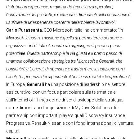
distribution experience, migliorando l’eccellenza operativa,
l’innovazione dei prodotti, e mettendo i dipendenti nella condizione di
usufruire di un’esperienza coerente nell’ambiente lavorativo
”.
Carlo Purassanta
, CEO Microsoft Italia, ha commentato: “
In
Microsoft la nostra missione è quella di permettere a persone e
organizzazioni di tutto il mondo di raggiungere il proprio pieno
potenziale. Questa partnership è la via giusta e il primo passo di
un’ampia collaborazione strategica tra Microsoft e Generali, che
consentirà a Generali di ripensare e trasformare la relazione con i
clienti, l’esperienza dei dipendenti, il business model e le operations
”.
In Europa,
Generali
ha una posizione di leadership nel settore
assicurativo, con un focus particolare sulla telematica e
sull’Internet of Things come driver di sviluppo della strategia,
come dimostrano l’acquisizione di MyDrive Solutions e le
partnership con importanti players quali Discovery Insurance,
Progressive, Renault-Nissan e con i fondi internazionali di venture
capital.
Microsoft
è la società leader a livello globale nella fornitura di