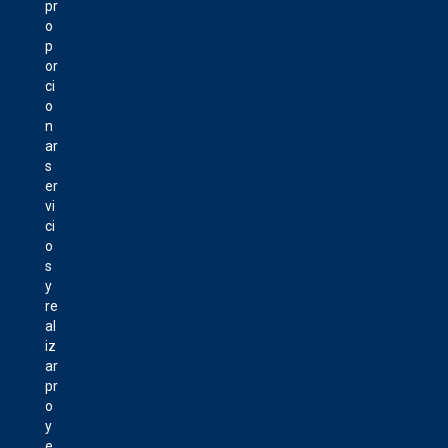
pr
o
p
or
ci
o
n
ar
s
er
vi
ci
o
s
y
re
al
iz
ar
pr
o
y
e