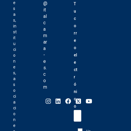
e
@
T
s
it
u
a
al
c
s,
c
o
in
a
st
rr
m
it
e
ar
u
o
a
ci
-
el
o
e
n
e
e
s.
ct
s,
c
r
a
o
ó
s
m
o
ni
ci
c
a
o
ci
o
n
e