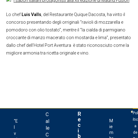
Lo chef
Luis Valls
, del Restaurante Quique Dacosta, ha vinto il
concorso presentando degli orriginali “ravioli di mozzarella e
pomodoro con olio tostato”, mentre il “la cialda di parmigiano
croccante di manzo macerato con mostarda e lima”, presentato
dallo chef dell’Hotel Port Aventura è stato riconosciuto come la
migliore armonia tra ricetta originale e vino.
R
Pol
C
e
ític
al
M
“E
c
a
ie
l
le
i
m
de
v
C
b