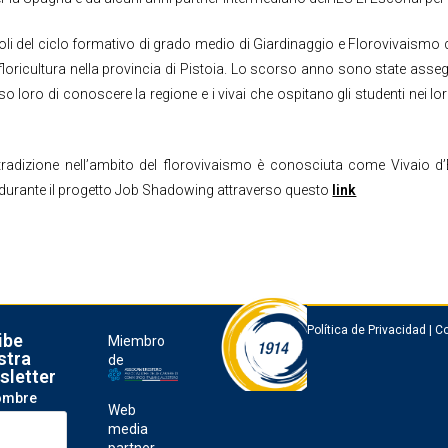
oli del ciclo formativo di grado medio di Giardinaggio e Florovivaismo d
i floricultura nella provincia di Pistoia. Lo scorso anno sono state ass
 loro di conoscere la regione e i vivai che ospitano gli studenti nei l
a tradizione nell’ambito del florovivaismo è conosciuta come Vivaio d
ate durante il progetto Job Shadowing attraverso questo
link
Política de Privacidad
|
Co
ibe
Miembro
stra
de
sletter
ombre
Web
media