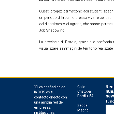
Questi progetti permettono agli studenti spagn
un periodo di tirocinio presso vivai e centri d
del dipartimento di agraria, che hanno permesso
Job Shadowing.
La provincia di Pistoia, grazie alla profond
visualizzare le immagini del territorio realizz
Rec
Calle
“El valor añadido de
nue
Cristóbal
la CCIS es su
new
Bordiú, 54
contacto directo con
Tu n
una amplia red de
28003
empresas,
Madrid
instituciones,