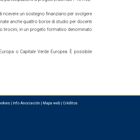
i ricevere un sostegno finanziario per svolgere
egnate anche quattro borse di studio per docenti
oro tirocini, in un progeto formativo denominato
’Europa o Capitale Verde Europea. È possibile
okies
|
Info Asociación
|
Mapa web
|
Créditos