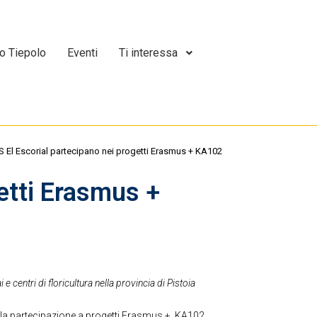
o Tiepolo
Eventi
Ti interessa
IES El Escorial partecipano nei progetti Erasmus + KA102
getti Erasmus +
 centri di floricultura nella provincia di Pistoia
er la partecipazione a progetti Erasmus + KA102.