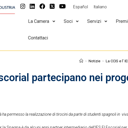
Español
Italiano
La Camera
Soci
Servizi
Premi
Contattaci
>
Notizie
>
La CCIS e l’ 
 Escorial partecipano nei pro
ha permesso la realizzazione di tirocini da parte di studenti spagnoli in vivai e
 la Spagna è da alcuni anni partner intermediario dell’IES El Escorial p