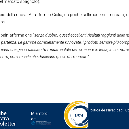
del mercato spagnolo).
lancio della nuova Alfa Romeo Giulia, da poche settimane sul mercato, c
arca.
Spain afferma che “
senza dubbio, questi eccellenti risultati raggiunti dalle 
n partenza. Le gamme completamente rinnovate, i prodotti sempre più competi
 Un piano che già in passato fu fondamentale per rimanere in testa, in un mo
record, con crescite che duplicano quelle del mercato
”.
Política de Privacidad
|
Co
ibe
Miembro
stra
de
sletter