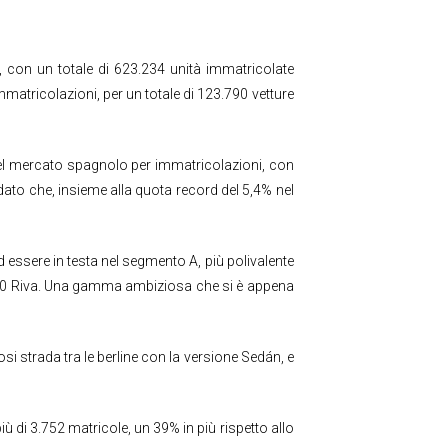
 con un totale di 623.234 unità immatricolate
matricolazioni, per un totale di 123.790 vetture
 del mercato spagnolo per immatricolazioni, con
dato che, insieme alla quota record del 5,4% nel
ad essere in testa nel segmento A, più polivalente
500 Riva. Una gamma ambiziosa che si è appena
 strada tra le berline con la versione Sedán, e
ù di 3.752 matricole, un 39% in più rispetto allo