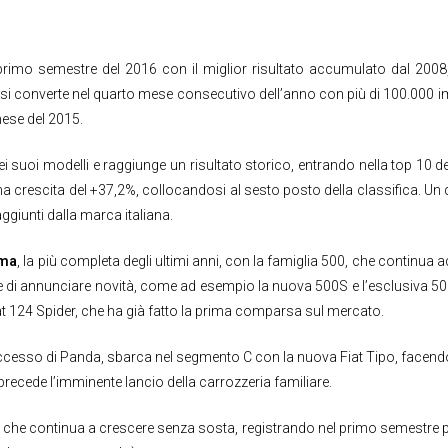
primo semestre del 2016 con il miglior risultato accumulato dal 2008,
si converte nel quarto mese consecutivo dell’anno con più di 100.000 im
mese del 2015.
ei suoi modelli e raggiunge un risultato storico, entrando nella top 10
na crescita del +37,2%, collocandosi al sesto posto della classifica. Un 
ggiunti dalla marca italiana.
ma
, la più completa degli ultimi anni, con la famiglia 500, che continua 
re di annunciare novità, come ad esempio la nuova 500S e l’esclusiva 
iat 124 Spider, che ha già fatto la prima comparsa sul mercato.
ccesso di Panda, sbarca nel segmento C con la nuova Fiat Tipo, facendosi
 precede l’imminente lancio della carrozzeria familiare.
p, che continua a crescere senza sosta, registrando nel primo semestre pi