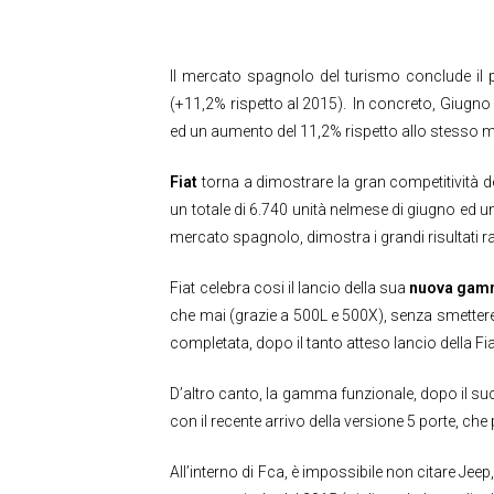
Il mercato spagnolo del turismo conclude il 
(+11,2% rispetto al 2015). In concreto, Giugno 
ed un aumento del 11,2% rispetto allo stesso 
Fiat
torna a dimostrare la gran competitività d
un totale di 6.740 unità nelmese di giugno ed u
mercato spagnolo, dimostra i grandi risultati ra
Fiat celebra cosi il lancio della sua
nuova gam
che mai (grazie a 500L e 500X), senza smette
completata, dopo il tanto atteso lancio della F
D’altro canto, la gamma funzionale, dopo il su
con il recente arrivo della versione 5 porte, che
All’interno di Fca, è impossibile non citare Jee