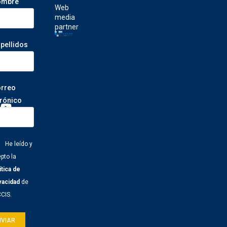
ombre
Web
media
partner
apellidos
orreo
trónico
He leído y
pto la
ítica de
vacidad
de
CCIS.