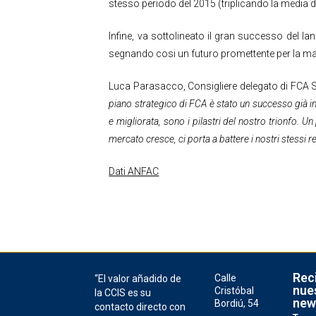
stesso periodo del 2015 (triplicando la media 
Infine, va sottolineato il gran successo del 
segnando cosi un futuro promettente per la m
Luca Parasacco, Consigliere delegato di FCA 
piano strategico di FCA è stato un successo già i
e migliorata, sono i pilastri del nostro trionfo.
mercato cresce, ci porta a battere i nostri stessi 
Dati ANFAC
Rec
Calle
“El valor añadido de
nue
Cristóbal
la CCIS es su
new
Bordiú, 54
contacto directo con