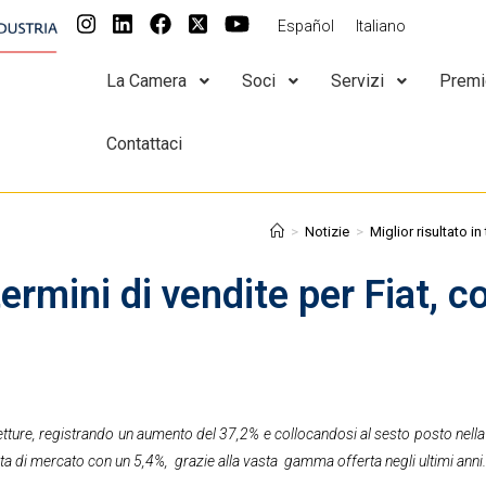
Español
Italiano
La Camera
Soci
Servizi
Premi
Contattaci
>
Notizie
>
Miglior risultato i
 termini di vendite per Fiat,
tture, registrando un aumento del 37,2% e collocandosi al sesto posto nell
ota
di mercato
con un 5,4%
, grazie alla vasta gamma offerta negli ultimi anni