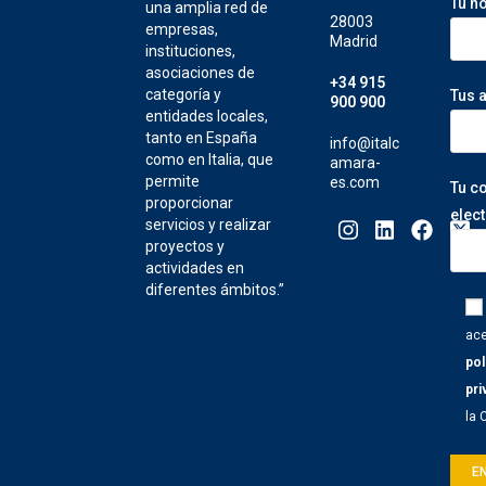
Tu n
una amplia red de
28003
empresas,
Madrid
instituciones,
asociaciones de
+34 915
categoría y
Tus 
900 900
entidades locales,
tanto en España
info@italc
como en Italia, que
amara-
permite
es.com
Tu c
proporcionar
elec
servicios y realizar
proyectos y
actividades en
diferentes ámbitos.”
ace
pol
pri
la 