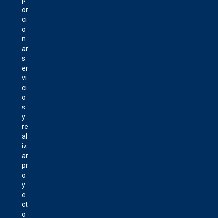
or
ci
o
n
ar
s
er
vi
ci
o
s
y
re
al
iz
ar
pr
o
y
e
ct
o