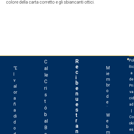
colore della carta corretto e gli sbiancanti ottici.
R
Pol
C
e
ític
al
M
“E
c
a
ie
l
le
i
m
de
v
C
b
br
Pri
al
e
ri
o
or
va
n
s
d
u
a
cid
t
e
e
ñ
ad
ó
s
a
|
b
t
W
di
Co
r
al
e
d
oki
a
b
B
o
es
n
m
d