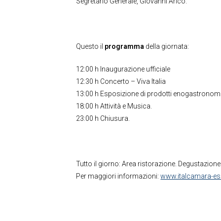
Segretario Generale, Giovanni Aricò.
Questo il
programma
della giornata:
12:00 h Inaugurazione ufficiale
12:30 h Concerto – Viva Italia
13:00 h Esposizione di prodotti enogastronomici 
18:00 h Attività e Musica.
23:00 h Chiusura.
Tutto il giorno: Area ristorazione. Degustazion
Per maggiori informazioni:
www.italcamara-es.