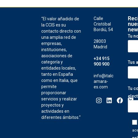
Rec
Calle
“El valor añadido de
nue
Cristóbal
la CCIS es su
new
Bordiú, 54
contacto directo con
Tu n
una amplia red de
28003
empresas,
Madrid
instituciones,
asociaciones de
+34 915
categoría y
Tus 
900 900
entidades locales,
tanto en España
info@italc
como en Italia, que
amara-
permite
es.com
Tu c
proporcionar
elec
servicios y realizar
proyectos y
actividades en
diferentes ámbitos.”
ace