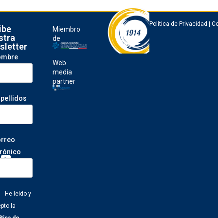
Política de Privacidad
|
Co
ibe
Miembro
stra
de
sletter
ombre
Web
media
partner
apellidos
orreo
trónico
He leído y
pto la