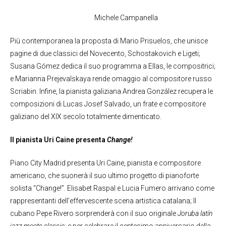
Michele Campanella
Più contemporanea la proposta di Mario Prisuelos, che unisce
pagine di due classici del Novecento, Schostakovich e Ligeti;
Susana Gómez dedica il suo programma a Ellas, le compositrici;
e Marianna Prejevalskaya rende omaggio al compositore russo
Scriabin. Infine, la pianista galiziana Andrea González recupera le
composizioni di Lucas Josef Salvado, un frate e compositore
galiziano del XIX secolo totalmente dimenticato.
Il pianista Uri Caine presenta
Change!
Piano City Madrid presenta Uri Caine, pianista e compositore
americano, che suonerà il suo ultimo progetto di pianoforte
solista “Change!”. Elisabet Raspal e Lucia Fumero arrivano come
rappresentanti dell’effervescente scena artistica catalana; Il
cubano Pepe Rivero sorprenderà con il suo originale
Joruba latín
jazz meets classic
; e per celebrare il centesimo anniversario della