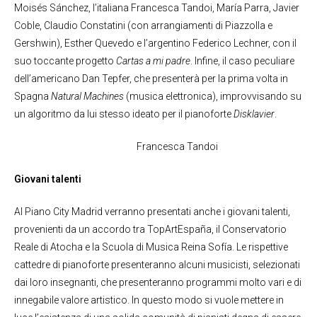
Moisés Sánchez, l’italiana Francesca Tandoi, María Parra, Javier
Coble, Claudio Constatini (con arrangiamenti di Piazzolla e
Gershwin), Esther Quevedo e l’argentino Federico Lechner, con il
suo toccante progetto
Cartas a mi padre
. Infine, il caso peculiare
dell’americano Dan Tepfer, che presenterà per la prima volta in
Spagna
Natural Machines
(musica elettronica), improvvisando su
un algoritmo da lui stesso ideato per il pianoforte
Disklavier
.
Francesca Tandoi
Giovani talenti
Al Piano City Madrid verranno presentati anche i giovani talenti,
provenienti da un accordo tra TopArtEspaña, il Conservatorio
Reale di Atocha e la Scuola di Musica Reina Sofía. Le rispettive
cattedre di pianoforte presenteranno alcuni musicisti, selezionati
dai loro insegnanti, che presenteranno programmi molto vari e di
innegabile valore artistico. In questo modo si vuole mettere in