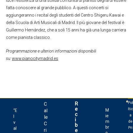
luce l’esistenza di una solida comunità di pianisti degna di essere
fatta conoscere al grande pubblico. A questi concerti si
aggiungeranno i recital degli studenti del Centro Shigeru Kawai e
della Scuola di Arti Musicali di Madrid. Il più giovane del festival è
Guillermo Hernández, che a soli 15 anni ha già una lunga carriera
come pianista classico.
Programmazione e ulteriori informazioni disponibili
su:
www.pianocitymadrid.es
R
Pol
C
e
ític
al
M
“E
c
a
ie
l
le
i
m
de
v
C
b
br
Pri
al
e
ri
o