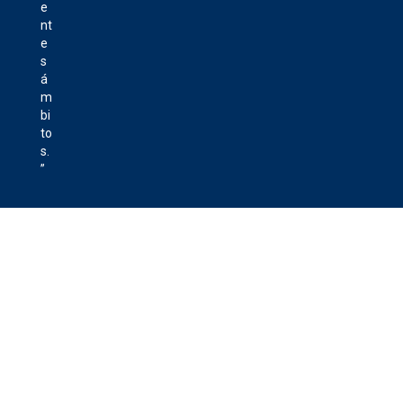
e
nt
e
s
á
m
bi
to
s.
”