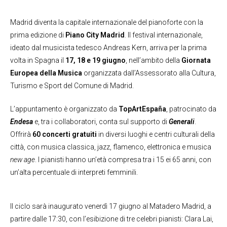
Madrid diventa la capitale internazionale del pianoforte con la
prima edizione di
Piano City Madrid
. Il festival internazionale,
ideato dal musicista tedesco Andreas Kern, arriva per la prima
volta in Spagna il
17, 18 e 19 giugno
, nell’ambito della
Giornata
Europea della Musica
organizzata dall’Assessorato alla Cultura,
Turismo e Sport del Comune di Madrid.
L’appuntamento è organizzato da
TopArtEspaña
, patrocinato da
Endesa
e, tra i collaboratori, conta sul supporto di
Generali
.
Offrirà
60 concerti gratuiti
in diversi luoghi e centri culturali della
città, con musica classica, jazz, flamenco, elettronica e musica
new age
. I pianisti hanno un’età compresa tra i 15 ei 65 anni, con
un’alta percentuale di interpreti femminili.
Il ciclo sarà inaugurato venerdì 17 giugno al Matadero Madrid, a
partire dalle 17:30, con l’esibizione di tre celebri pianisti: Clara Lai,