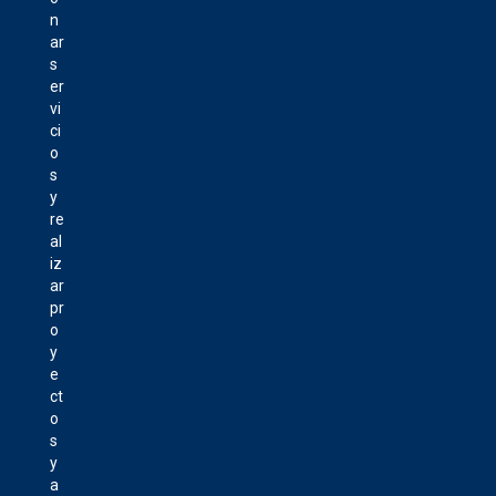
n
ar
s
er
vi
ci
o
s
y
re
al
iz
ar
pr
o
y
e
ct
o
s
y
a