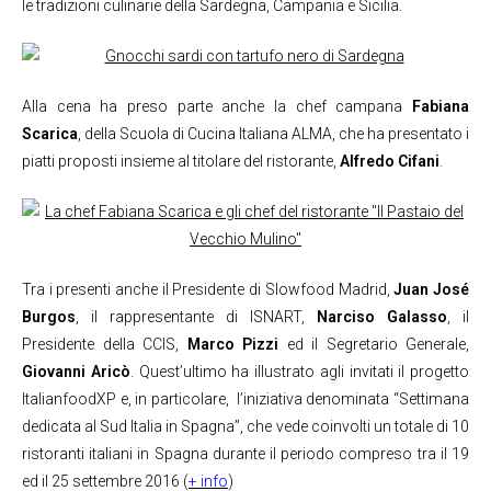
le tradizioni culinarie della Sardegna, Campania e Sicilia.
Alla cena ha preso parte anche la chef campana
Fabiana
Scarica
, della Scuola di Cucina Italiana ALMA, che ha presentato i
piatti proposti insieme al titolare del ristorante,
Alfredo Cifani
.
Tra i presenti anche il Presidente di Slowfood Madrid,
Juan José
Burgos
, il rappresentante di ISNART,
Narciso Galasso
, il
Presidente della CCIS,
Marco Pizzi
ed il Segretario Generale,
Giovanni Aricò
. Quest’ultimo ha illustrato agli invitati il progetto
ItalianfoodXP e, in particolare, l’iniziativa denominata “Settimana
dedicata al Sud Italia in Spagna”, che vede coinvolti un totale di 10
ristoranti italiani in Spagna durante il periodo compreso tra il 19
ed il 25 settembre 2016 (
+ info
)