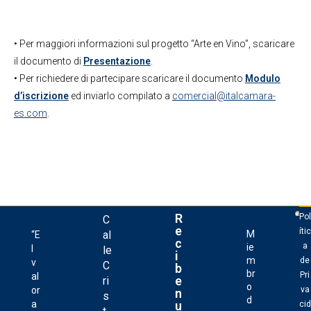
• Per maggiori informazioni sul progetto “Arte en Vino”, scaricare
il documento di
Presentazione
.
• Per richiedere di partecipare scaricare il documento
Modulo
d’iscrizione
ed inviarlo compilato a
comercial@italcamara-
es.com
.
R
Pol
C
e
ític
al
M
“E
c
a
ie
l
le
i
m
de
v
C
b
br
Pri
al
e
ri
o
or
va
n
s
d
u
a
cid