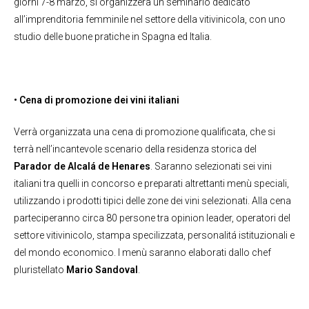
giorni 7-8 marzo, si organizzerà un seminario dedicato
all’imprenditoria femminile nel settore della vitivinicola, con uno
studio delle buone pratiche in Spagna ed Italia.
• Cena di promozione dei vini italiani
Verrà organizzata una cena di promozione qualificata, che si
terrà nell’incantevole scenario della residenza storica del
Parador de Alcalá de Henares
. Saranno selezionati sei vini
italiani tra quelli in concorso e preparati altrettanti menù speciali,
utilizzando i prodotti tipici delle zone dei vini selezionati. Alla cena
parteciperanno circa 80 persone tra opinion leader, operatori del
settore vitivinicolo, stampa specilizzata, personalitá istituzionali e
del mondo economico. I menù saranno elaborati dallo chef
pluristellato
Mario Sandoval
.