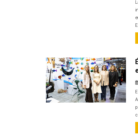
L
i
e
E
E
A
p
c