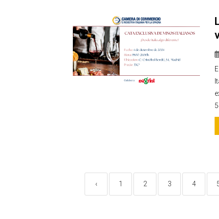
E
I
e
5
‹
1
2
3
4