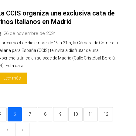
La CCIS organiza una exclusiva cata de
vinos italianos en Madrid
26 de noviembre de 2024
l próximo 4 de diciembre, de 19 a 21 h, la Cámara de Comercio
taliana para España (CCIS) te invita a disfrutar de una
xperiencia única en su sede de Madrid (Calle Cristóbal Bordiú,
4). Esta cata...
Leer más
5
6
7
8
9
10
11
12
›
»