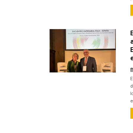
E
d
l
e