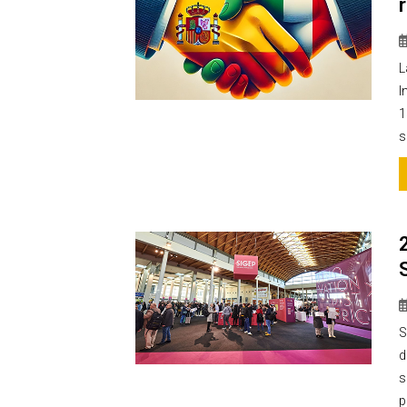
L
I
1
s
S
d
s
p