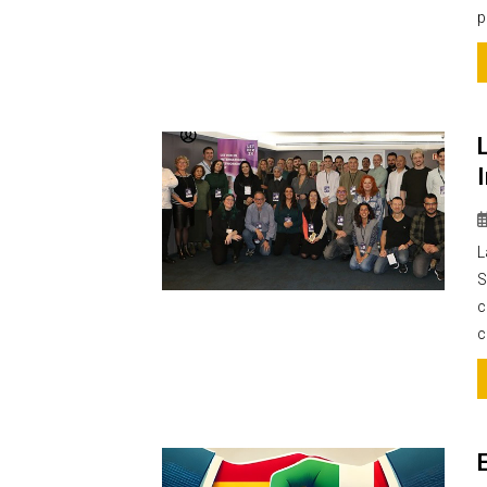
p
L
S
c
c