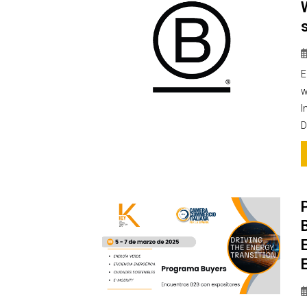
E
w
I
D