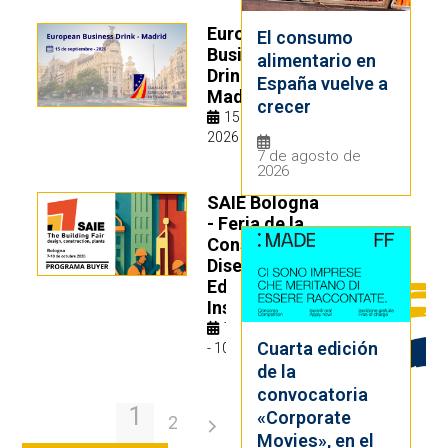
European
El consumo
Business
alimentario en
Drink -
España vuelve a
Madrid
crecer
15 septiembre
2026
7 de agosto de
2026
SAIE Bologna
- Feria de la
Construcción,
Diseño,
Edificación e
Instalaciones
7 octubre 2026
Cuarta edición
- 10 octubre 2026
de la
convocatoria
1
«Corporate
2
Movies», en el