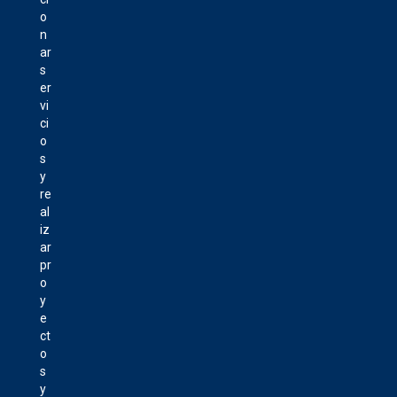
o
n
ar
s
er
vi
ci
o
s
y
re
al
iz
ar
pr
o
y
e
ct
o
s
y