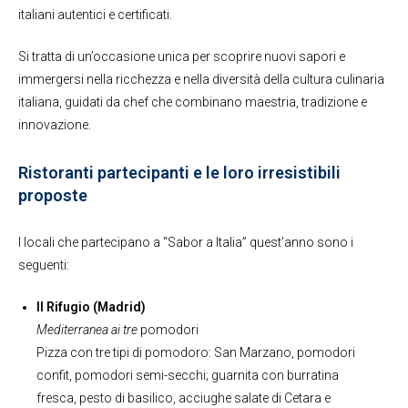
italiani autentici e certificati.
Si tratta di un’occasione unica per scoprire nuovi sapori e
immergersi nella ricchezza e nella diversità della cultura culinaria
italiana, guidati da chef che combinano maestria, tradizione e
innovazione.
Ristoranti partecipanti e le loro irresistibili
proposte
I locali che partecipano a “Sabor a Italia” quest’anno sono i
seguenti:
Il Rifugio (Madrid)
Mediterranea ai tre
pomodori
Pizza con tre tipi di pomodoro: San Marzano, pomodori
confit, pomodori semi-secchi; guarnita con burratina
fresca, pesto di basilico, acciughe salate di Cetara e