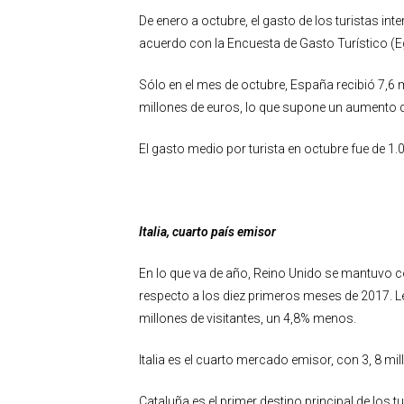
De enero a octubre, el gasto de los turistas i
acuerdo con la Encuesta de Gasto Turístico (Ega
Sólo en el mes de octubre, España recibió 7,6 
millones de euros, lo que supone un aumento 
El gasto medio por turista en octubre fue de 1
Italia, cuarto país emisor
En lo que va de año, Reino Unido se mantuvo c
respecto a los diez primeros meses de 2017. L
millones de visitantes, un 4,8% menos.
Italia es el cuarto mercado emisor, con 3, 8 mi
Cataluña es el primer destino principal de los 