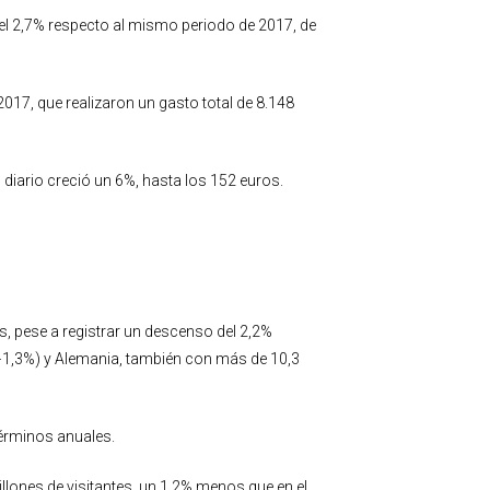
del 2,7% respecto al mismo periodo de 2017, de
017, que realizaron un gasto total de 8.148
 diario creció un 6%, hasta los 152 euros.
s, pese a registrar un descenso del 2,2%
(+1,3%) y Alemania, también con más de 10,3
términos anuales.
illones de visitantes, un 1,2% menos que en el