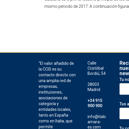
mismo periodo de 2017. A continuación figuran 
Rec
Calle
“El valor añadido de
nue
Cristóbal
la CCIS es su
new
Bordiú, 54
contacto directo con
Tu n
una amplia red de
28003
empresas,
Madrid
instituciones,
asociaciones de
+34 915
categoría y
Tus 
900 900
entidades locales,
tanto en España
info@italc
como en Italia, que
amara-
permite
es.com
Tu c