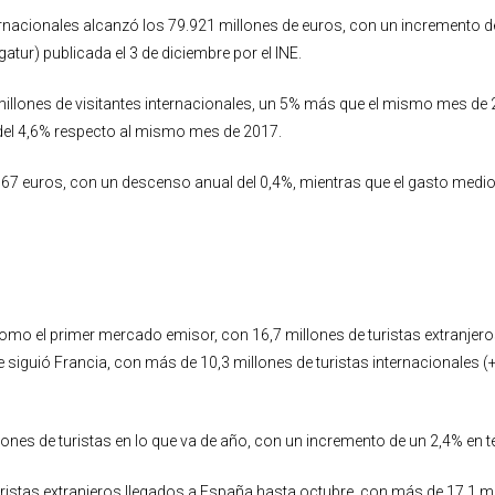
nternacionales alcanzó los 79.921 millones de euros, con un incremento 
tur) publicada el 3 de diciembre por el INE.
millones de visitantes internacionales, un 5% más que el mismo mes de 2
del 4,6% respecto al mismo mes de 2017.
.067 euros, con un descenso anual del 0,4%, mientras que el gasto medio
omo el primer mercado emisor, con 16,7 millones de turistas extranjero
e siguió Francia, con más de 10,3 millones de turistas internacionales 
llones de turistas en lo que va de año, con un incremento de un 2,4% en 
turistas extranjeros llegados a España hasta octubre, con más de 17,1 m