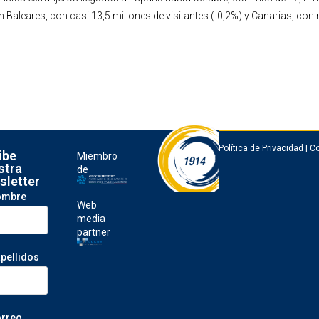
Baleares, con casi 13,5 millones de visitantes (-0,2%) y Canarias, con 
Política de Privacidad
|
Co
ibe
Miembro
stra
de
sletter
ombre
Web
media
partner
apellidos
orreo