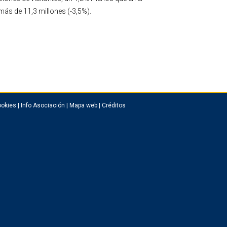
más de 11,3 millones (-3,5%).
okies
|
Info Asociación
|
Mapa web
|
Créditos