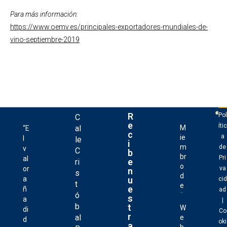
Para más información:
https://www.oemv.es/principales-exportadores-mundiales-de-
vino-septiembre-2019
R
Pol
C
e
ític
al
M
“E
c
a
ie
l
le
i
m
de
v
C
b
br
Pri
al
e
ri
o
or
va
n
s
d
u
a
cid
t
e
e
ñ
ad
ó
s
a
|
b
t
W
di
Co
r
al
e
d
oki
a
b