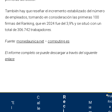
También hay que reseñar el incremento estabilizado del número
de empleados, tomando en consideración las primeras 100
firmas del Ranking, que en 2024 fue del 3,9% y se situó con un
total de 306.742 trabajadores.
Fuente:
monedaunica.net
–
computing.es
El informe completo se puede descargar a través del siguiente
enlace
.
R
Pol
C
e
ític
al
M
“E
c
a
ie
l
le
i
m