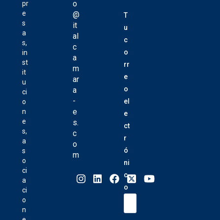
o
pr
e
@
T
s
it
u
a
al
c
s,
c
o
in
a
st
rr
m
it
e
ar
u
o
a
ci
-
el
o
e
n
e
e
s.
ct
s,
c
r
a
o
ó
s
m
o
ni
ci
c
a
o
ci
o
n
e