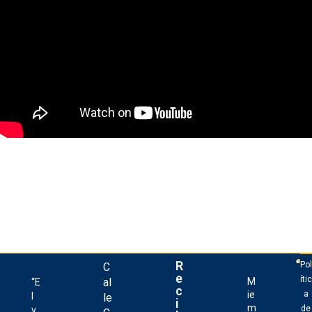
R
Pol
C
e
ític
al
M
“E
c
a
ie
l
le
i
m
de
v