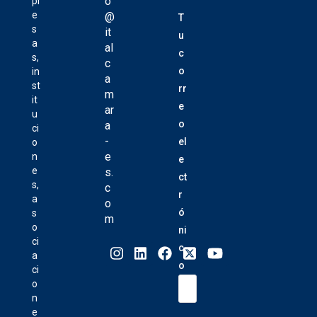
o
pr
e
@
T
s
it
u
a
al
c
s,
c
o
in
a
st
rr
m
it
e
ar
u
o
a
ci
-
el
o
e
n
e
e
s.
ct
s,
c
r
a
o
ó
s
m
o
ni
ci
c
a
o
ci
o
n
e