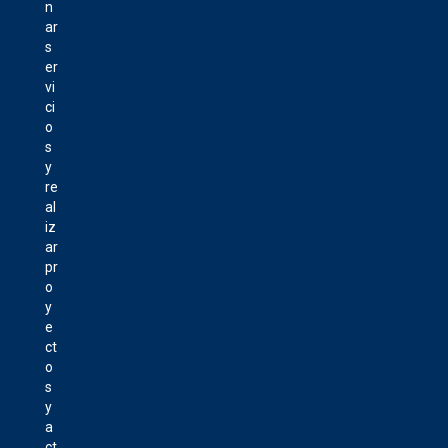
n
ar
s
er
vi
ci
o
s
y
re
al
iz
ar
pr
o
y
e
ct
o
s
y
a
ct