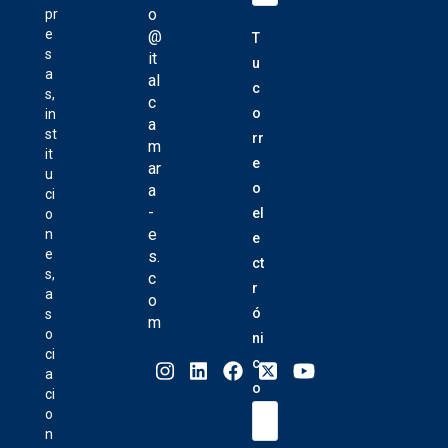
o
pr
e
@
T
s
it
u
a
al
c
s,
c
o
in
a
st
rr
m
it
e
ar
u
o
a
ci
-
el
o
e
n
e
e
s.
ct
s,
c
r
a
o
ó
s
m
o
ni
ci
c
a
o
ci
o
n