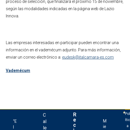
proceso de selección, que finalizará el próximo 15 de noviembre,
según las modalidades indicadas en la página web de Lazio
Innova.
Las empresas interesadas en participar pueden encontrar una
información en el vademécum adjunto. Para más información,
enviar un correo electrónico a:
eudesk@italcamara-es.com
Vademécum
R
Pol
C
e
ític
al
M
“E
c
a
ie
l
le