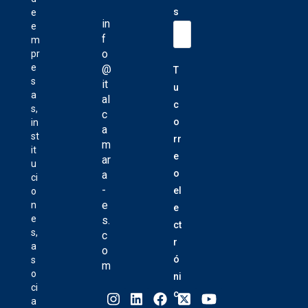
s
e
in
e
f
m
o
pr
e
@
T
s
it
u
a
al
c
s,
c
o
in
a
st
rr
m
it
e
ar
u
o
a
ci
-
el
o
e
n
e
e
s.
ct
s,
c
r
a
o
ó
s
m
o
ni
ci
c
a