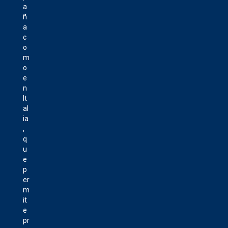
a
ñ
a
c
o
m
o
e
n
It
al
ia
,
q
u
e
p
er
m
it
e
pr