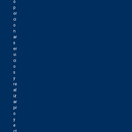
o
p
or
ci
o
n
ar
s
er
vi
ci
o
s
y
re
al
iz
ar
pr
o
y
e
ct