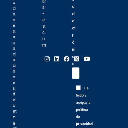
ar
u
o
a
ci
-
el
o
e
n
e
e
s.
ct
s,
c
r
a
o
ó
s
m
o
ni
ci
c
a
o
ci
o
n
e
s
He
d
leído y
e
acepto la
c
política
at
e
de
g
privacidad