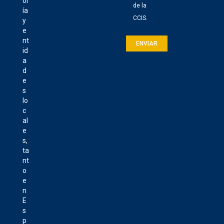
or
de la
ía
CCIS.
y
e
nt
id
a
d
e
s
lo
c
al
e
s,
ta
nt
o
e
n
E
s
p