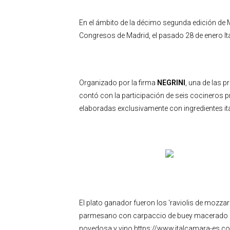
En el ámbito de la décimo segunda edición de 
Congresos de Madrid, el pasado 28 de enero Ita
Organizado por la firma
NEGRINI
, una de las p
contó con la participación de seis cocineros pr
elaboradas exclusivamente con ingredientes it
El plato ganador fueron los ‘raviolis de mozzar
parmesano con carpaccio de buey macerado con
novedosa y vino.https://www.italcamara-es.