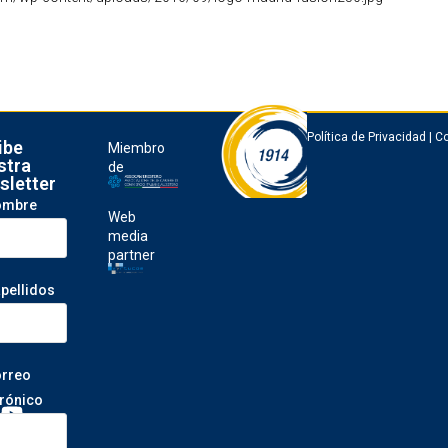
Política de Privacidad
|
Co
ibe
Miembro
stra
de
sletter
ombre
Web
media
partner
apellidos
orreo
trónico