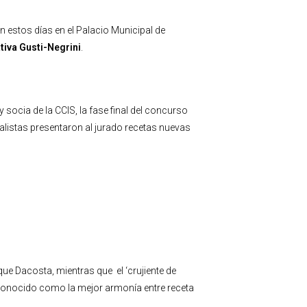
 estos días en el Palacio Municipal de
tiva Gusti-Negrini
.
 socia de la CCIS, la fase final del concurso
nalistas presentaron al jurado recetas nuevas
ue Dacosta, mientras que el ‘crujiente de
conocido como la mejor armonía entre receta