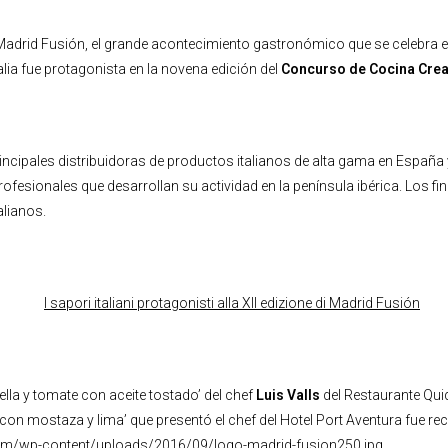
Madrid Fusión, el grande acontecimiento gastronómico que se celebra en
lia fue protagonista en la novena edición del
Concurso de Cocina Crea
rincipales distribuidoras de productos italianos de alta gama en España y
ofesionales que desarrollan su actividad en la península ibérica. Los fi
alianos.
ella y tomate con aceite tostado’ del chef
Luis Valls
del Restaurante Quiq
 mostaza y lima’ que presentó el chef del Hotel Port Aventura fue re
com/wp-content/uploads/2016/09/logo-madrid-fusion250.jpg