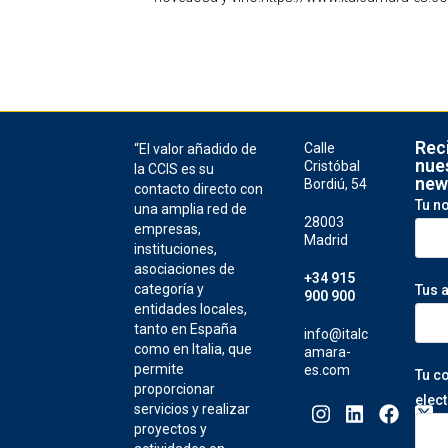
Rec
Calle
“El valor añadido de
nue
Cristóbal
la CCIS es su
new
Bordiú, 54
contacto directo con
Tu n
una amplia red de
28003
empresas,
Madrid
instituciones,
asociaciones de
+34 915
categoría y
Tus 
900 900
entidades locales,
tanto en España
info@italc
como en Italia, que
amara-
permite
es.com
Tu c
proporcionar
elec
servicios y realizar
proyectos y