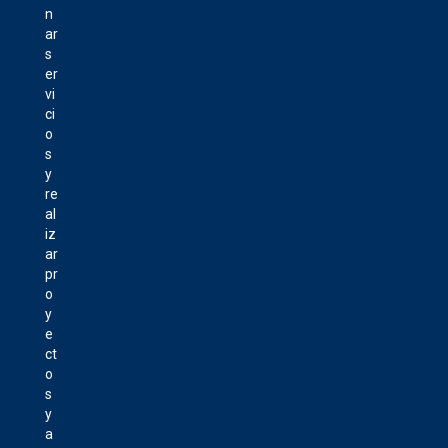
n
ar
s
er
vi
ci
o
s
y
re
al
iz
ar
pr
o
y
e
ct
o
s
y
a