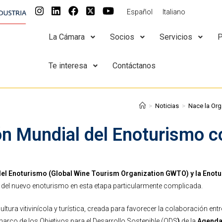
Español
Italiano
La Cámara
Socios
Servicios
P
Te interesa
Contáctanos
>
Noticias
>
Nace la Org
ón Mundial del Enoturismo 
del Enoturismo (Global Wine Tourism Organization GWTO) y la Eno
 del nuevo enoturismo en esta etapa particularmente complicada.
ltura vitivinícola y turística, creada para favorecer la colaboración en
 marco de los Objetivos para el Desarrollo Sostenible (ODS
)
de la
Agenda