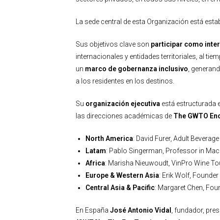
La sede central de esta Organización está esta
Sus objetivos clave son
participar como inte
internacionales y entidades territoriales, al ti
un
marco de gobernanza inclusivo
, generan
a los residentes en los destinos.
Su
organización ejecutiva
está estructurada
las direcciones académicas de
The GWTO En
North America
: David Furer, Adult Bevera
Latam
: Pablo Singerman, Professor in Ma
Africa
: Marisha Nieuwoudt, VinPro Wine T
Europe & Western Asia
: Erik Wolf, Founde
Central Asia & Pacific
: Margaret Chen, Fo
En España
José Antonio Vidal
, fundador, pre