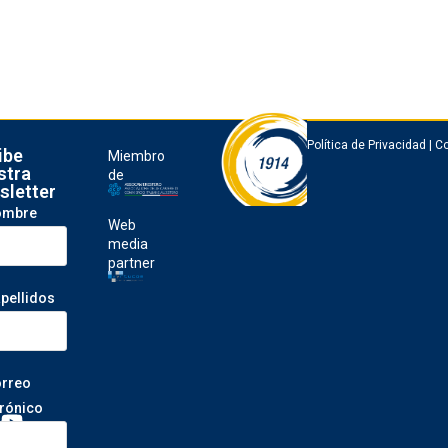
Política de Privacidad
|
Co
ibe
Miembro
stra
de
sletter
ombre
Web
media
partner
apellidos
orreo
trónico