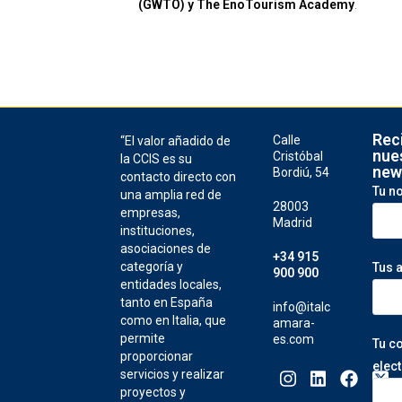
(GWTO) y The EnoTourism Academy
.
Rec
Calle
“El valor añadido de
nue
Cristóbal
la CCIS es su
new
Bordiú, 54
contacto directo con
Tu n
una amplia red de
28003
empresas,
Madrid
instituciones,
asociaciones de
+34 915
categoría y
Tus 
900 900
entidades locales,
tanto en España
info@italc
como en Italia, que
amara-
permite
es.com
Tu c
proporcionar
elec
servicios y realizar
proyectos y