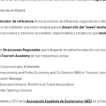
blecida en Madrid.
rlocutor de referencia
en los procesos de influencia, negociación y de
empo de mantener una visión integral para el
desarrollo del ‘nuevo’ enot
do procesos y servicios accesibles, responsables y receptivos que
invo
 en
Direcciones Regionales
que trabajarán en estrecha relación con los
oTourism Academy
de sus respectivas zonas:
ge Communicator & Marketer
croeconomy and Politic Economy and Co-Director MBA in Tourism, Univ
ourism Manager
r Executive Director, World Food Travel Association
under Optimus Horizon
sidente y CEO de la
Asociación Española de Enoturismo (AEE)
es el fu