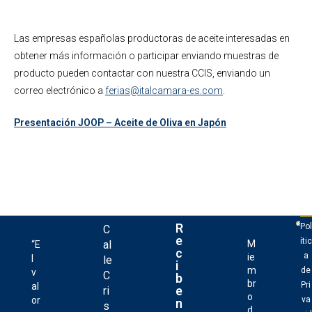
Las empresas españolas productoras de aceite interesadas en
obtener más información o participar enviando muestras de
producto pueden contactar con nuestra CCIS, enviando un
correo electrónico a
ferias@italcamara-es.com
.
Presentación JOOP – Aceite de Oliva en Japón
R
Pol
C
e
ític
al
M
“E
c
a
ie
l
le
i
m
de
v
C
b
br
Pri
al
e
ri
o
or
va
n
s
d