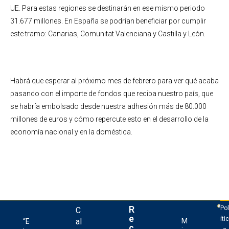
UE. Para estas regiones se destinarán en ese mismo periodo
31.677 millones. En España se podrían beneficiar por cumplir
este tramo: Canarias, Comunitat Valenciana y Castilla y León.
Habrá que esperar al próximo mes de febrero para ver qué acaba
pasando con el importe de fondos que reciba nuestro país, que
se habría embolsado desde nuestra adhesión más de 80.000
millones de euros y cómo repercute esto en el desarrollo de la
economía nacional y en la doméstica.
R
Pol
C
e
ític
al
M
“E
c