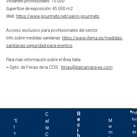
Visitantes profesionales
: 70.000
Superficie de exposición
: 45.000 m2
Web
:
https://www.gourmets.net/salon-gourmets
Acceso exclusivo para profesionales del sector
Info sobre medidas sanitarias
:
https://www.ifema.es/medidas-
sanitarias-seguridad-para-eventos
Para más información sobre el Área Italia:
–
Dpto. de Ferias de la CCIS:
ferias@italcamara-es.com
R
Pol
C
e
ític
al
M
“E
c
a
ie
l
le
i
m
de
v
C
b