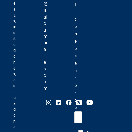
e
@
T
s
it
u
a
al
c
s,
c
o
in
a
st
rr
m
it
e
ar
u
o
a
ci
-
el
o
e
n
e
e
s.
ct
s,
c
r
a
o
ó
s
m
o
ni
ci
c
a
o
ci
o
n
e