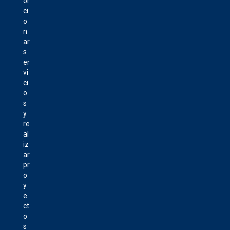
or
ci
o
n
ar
s
er
vi
ci
o
s
y
re
al
iz
ar
pr
o
y
e
ct
o
s