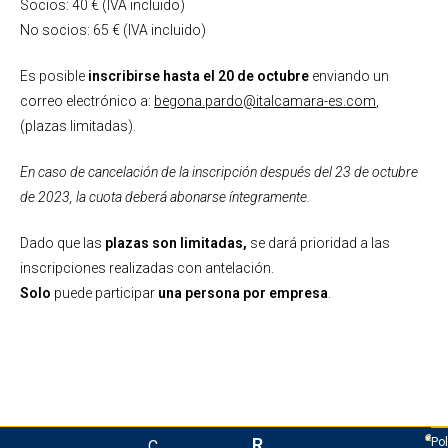
Socios: 40 € (IVA incluido)
No socios: 65 € (IVA incluido)
Es posible
inscribirse hasta el 20 de octubre
enviando un
correo electrónico a:
begona.pardo@italcamara-es.com
,
(plazas limitadas).
En caso de cancelación de la inscripción después del 23 de octubre
de 2023, la cuota deberá abonarse íntegramente.
Dado que las
plazas son limitadas,
se dará prioridad a las
inscripciones realizadas con antelación.
Solo
puede participar
una persona por empresa
.
R
Pol
C