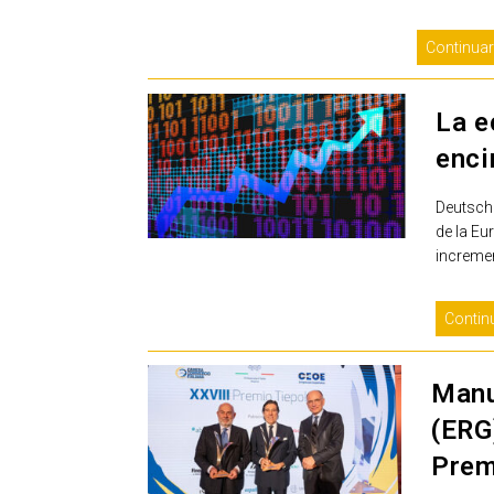
Continuar
La e
enci
Deutsch
de la Eu
incremen
Contin
Manu
(ERG)
Prem