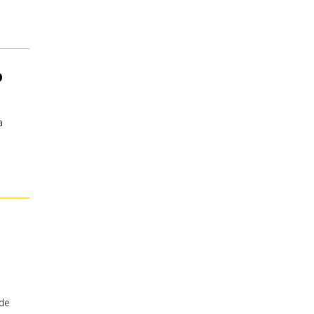
o
a
 de