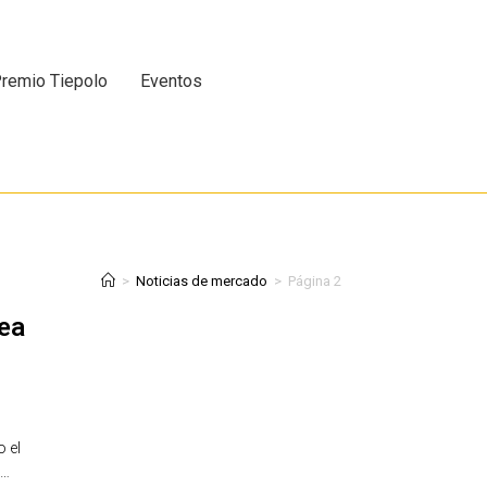
remio Tiepolo
Eventos
>
Noticias de mercado
>
Página 2
ea
 el
a…