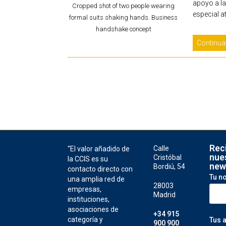
apoyo a la
Cropped shot of two people wearing
especial a
formal suits shaking hands. Business
handshake concept
Continua
Rec
Calle
“El valor añadido de
nue
Cristóbal
la CCIS es su
new
Bordiú, 54
contacto directo con
Tu n
una amplia red de
28003
empresas,
Madrid
instituciones,
asociaciones de
+34 915
categoría y
Tus 
900 900