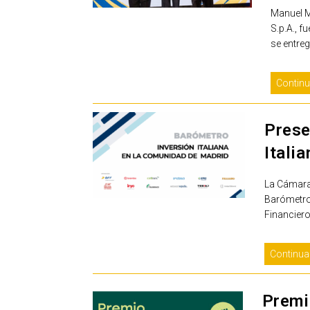
Manuel M
S.p.A., 
se entre
Continu
Prese
Itali
La Cámara 
Barómetro 
Financiero
Continua
Premi