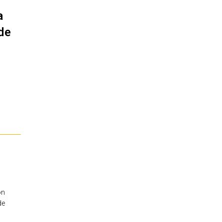
a
de
ón
de