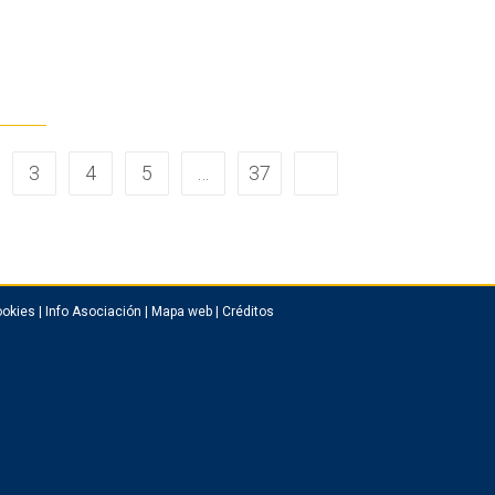
3
4
5
…
37
okies
|
Info Asociación
|
Mapa web
|
Créditos