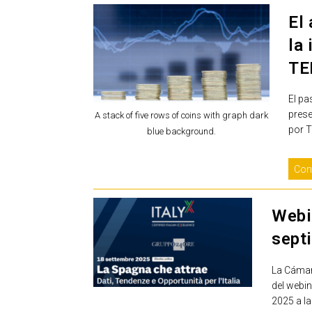
El
la 
TE
El pa
prese
A stack of five rows of coins with graph dark
por 
blue background.
Con
Webi
sept
La Cámar
del webi
2025 a la