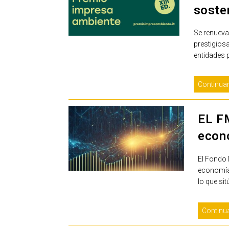
soste
Se renueva 
prestigiosa
entidades 
Continuar
EL FM
econ
El Fondo 
economía 
lo que si
Continu