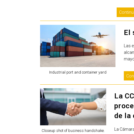
Continu
El
Las e
alcan
mayo 
Industrial port and container yard
Con
La CC
proce
de la
La Cámara 
Closeup shot of business handshake.