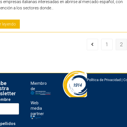
s empresas italianas interesadas en abrirse al mercado español, con
tención a los sectores donde…
r leyendo
1
2
Política de Privacidad
|
Co
ibe
Miembro
stra
de
sletter
ombre
Web
media
partner
apellidos