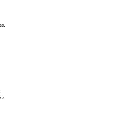
as,
a
26,